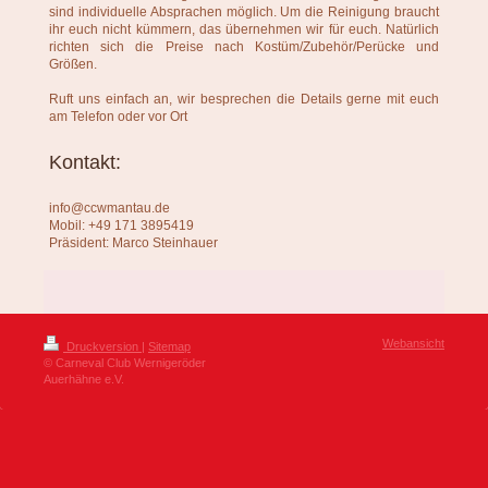
sind individuelle Absprachen möglich. Um die Reinigung braucht
ihr euch nicht kümmern, das übernehmen wir für euch. Natürlich
richten sich die Preise nach Kostüm/Zubehör/Perücke und
Größen.
Ruft uns einfach an, wir besprechen die Details gerne mit euch
am Telefon oder vor Ort
Kontakt:
info@ccwmantau.de
Mobil: +49 171 3895419
Präsident: Marco Steinhauer
Webansicht
Druckversion
|
Sitemap
© Carneval Club Wernigeröder
Auerhähne e.V.